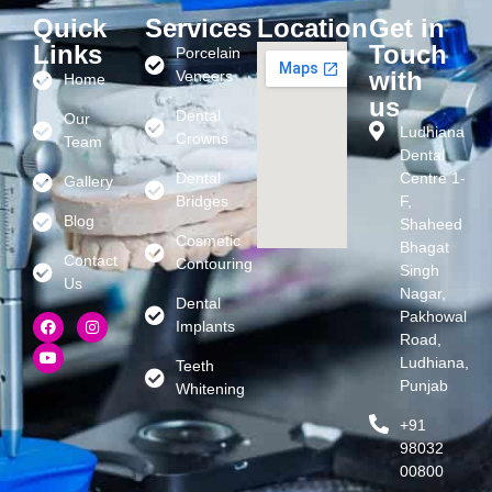
Quick
Services
Location
Get in
Links
Touch
Porcelain
with
Veneers
Home
us
Dental
Our
Ludhiana
Crowns
Team
Dental
Dental
Centre 1-
Gallery
Bridges
F,
Blog
Shaheed
Cosmetic
Bhagat
Contact
Contouring
Singh
Us
Nagar,
Dental
Pakhowal
Implants
Road,
Ludhiana,
Teeth
Punjab
Whitening
+91
98032
00800