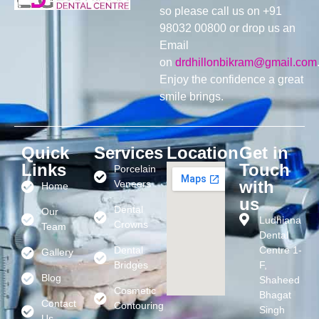
so please call us on +91
98032 00800 or drop us an
Email
on
drdhillonbikram@gmail.com
Enjoy the confidence a great
smile brings.
Quick
Services
Location
Get in
Links
Touch
Porcelain
with
Veneers
Home
us
Dental
Our
Ludhiana
Crowns
Team
Dental
Dental
Centre 1-
Gallery
Bridges
F,
Blog
Shaheed
Cosmetic
Bhagat
Contact
Contouring
Singh
Us