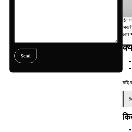
दंत 
जरूरी
आप भी
क्य
यदि द
S
कि