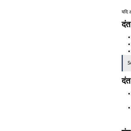
यदि 
दंत
S
दं