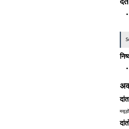
दंत
S
निष्
अक्
दां
मसूड़
दां