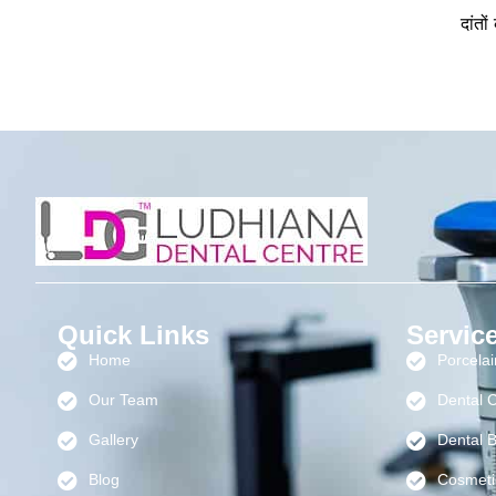
दांतो
Quick Links
Servic
Home
Porcela
Our Team
Dental 
Gallery
Dental B
Blog
Cosmeti