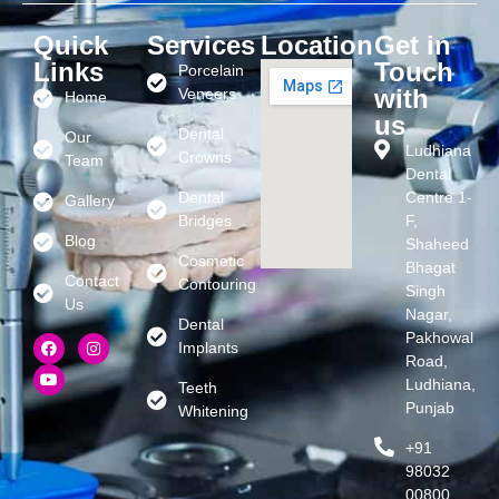
Quick
Services
Location
Get in
Links
Touch
Porcelain
with
Veneers
Home
us
Dental
Our
Ludhiana
Crowns
Team
Dental
Dental
Centre 1-
Gallery
Bridges
F,
Blog
Shaheed
Cosmetic
Bhagat
Contact
Contouring
Singh
Us
Nagar,
Dental
Pakhowal
Implants
Road,
Ludhiana,
Teeth
Punjab
Whitening
+91
98032
00800