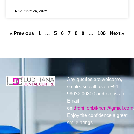
November 26, 2025
« Previous
1
…
5
6
7
8
9
…
106
Next »
Any queries are welcome,
so please call us on +91
98032 00800 or drop us an
Email
on
drdhillonbikram@gmail.com
Enjoy the confidence a great
smile brings.