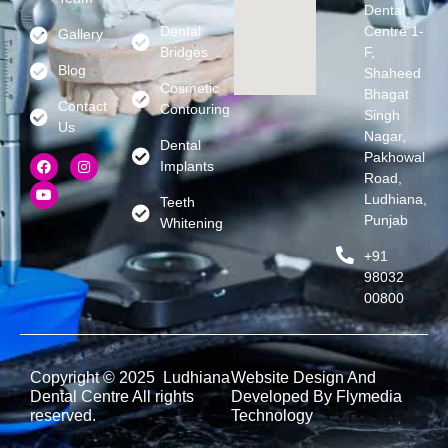
Dental
Dental
Centre 1-
Gallery
Bridges
F,
Blog
Shaheed
Cosmetic
Bhagat
Contact
Contouring
Singh
Us
Nagar,
Dental
Pakhowal
Implants
Road,
Ludhiana,
Teeth
Punjab
Whitening
+91
98032
00800
Copyright © 2025 Ludhiana
Website Design And
Dental Centre All rights
Developed By Flymedia
reserved.
Technology