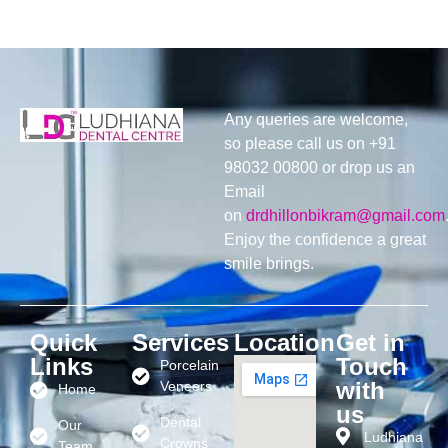
Any queries are welcome,
so please call us on +91
98032 00800 or drop us an
Email
on
drdhillonbikram@gmail.com
Enjoy the confidence a great
smile brings.
Quick
Services
Location
Get in
Links
Touch
Porcelain
with
Veneers
Home
us
Dental
Our
Ludhiana
Crowns
Team