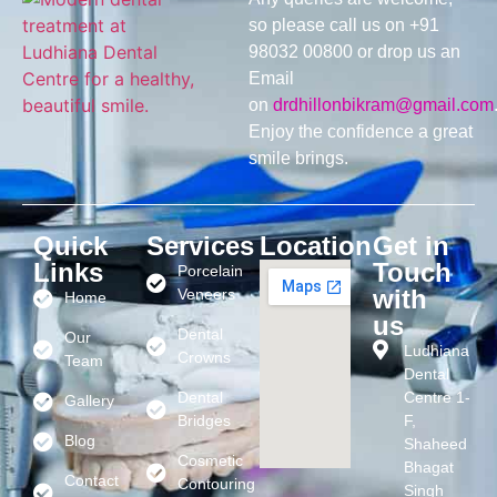
so please call us on +91
98032 00800 or drop us an
Email
on
drdhillonbikram@gmail.com
Enjoy the confidence a great
smile brings.
Quick
Services
Location
Get in
Links
Touch
Porcelain
with
Veneers
Home
us
Dental
Our
Ludhiana
Crowns
Team
Dental
Dental
Centre 1-
Gallery
Bridges
F,
Blog
Shaheed
Cosmetic
Bhagat
Contact
Contouring
Singh