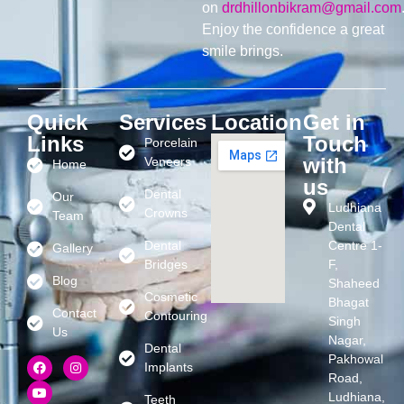
on
drdhillonbikram@gmail.com
Enjoy the confidence a great
smile brings.
Quick
Services
Location
Get in
Links
Touch
Porcelain
with
Veneers
Home
us
Dental
Our
Ludhiana
Crowns
Team
Dental
Dental
Centre 1-
Gallery
Bridges
F,
Blog
Shaheed
Cosmetic
Bhagat
Contact
Contouring
Singh
Us
Nagar,
Dental
Pakhowal
Implants
Road,
Ludhiana,
Teeth