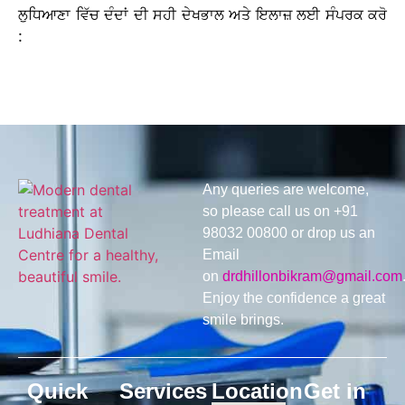
ਲੁਧਿਆਣਾ ਵਿੱਚ ਦੰਦਾਂ ਦੀ ਸਹੀ ਦੇਖਭਾਲ ਅਤੇ ਇਲਾਜ਼ ਲਈ ਸੰਪਰਕ ਕਰੋ
:
Any queries are welcome,
so please call us on +91
98032 00800 or drop us an
Email
on
drdhillonbikram@gmail.com
Enjoy the confidence a great
smile brings.
Quick
Services
Location
Get in