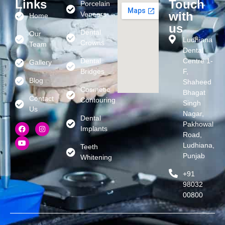
Links
Touch
Porcelain
with
Veneers
Home
us
Dental
Our
Ludhiana
Crowns
Team
Dental
Dental
Centre 1-
Gallery
Bridges
F,
Blog
Shaheed
Cosmetic
Bhagat
Contact
Contouring
Singh
Us
Nagar,
Dental
Pakhowal
Implants
Road,
Ludhiana,
Teeth
Punjab
Whitening
+91
98032
00800